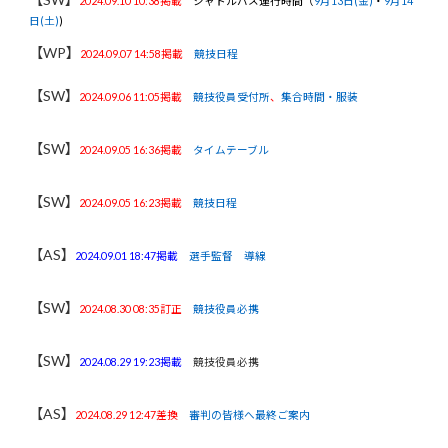
2024.09.10 10:38掲載
シャトルバス運行時間（
9月13日(金)
・
9月14
日(土)
)
【WP】
2024.09.07 14:58掲載
競技日程
【SW】
2024.09.06 11:05掲載
競技役員受付所
、
集合時間・服装
【SW】
2024.09.05 16:36掲載
タイムテーブル
【SW】
2024.09.05 16:23掲載
競技日程
【AS】
2024.09.01 18:47
掲載
選手監督 導線
【SW】
2024.08.30 08:35訂正
競技役員必携
【SW】
2024.08.29 19:23掲載
競技役員必携
【AS】
2024.08.29 12:47差換
審判の皆様へ最終ご案内