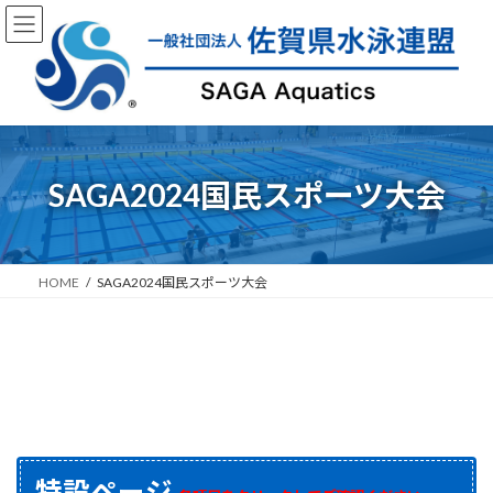
コ
ナ
ン
ビ
テ
ゲ
ン
ー
ツ
シ
へ
ョ
ス
ン
キ
に
SAGA2024国民スポーツ大会
ッ
移
プ
動
HOME
SAGA2024国民スポーツ大会
特設ページ