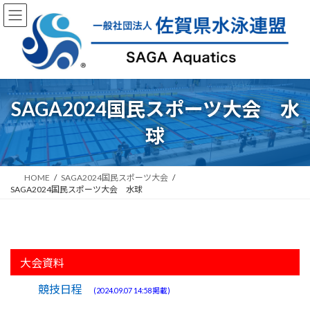
コ
ナ
ン
ビ
テ
ゲ
ン
ー
ツ
シ
へ
ョ
ス
ン
SAGA2024国民スポーツ大会 水
キ
に
ッ
移
球
プ
動
HOME
SAGA2024国民スポーツ大会
SAGA2024国民スポーツ大会 水球
大会資料
競技日程
(2024.09.07 14:58掲載)